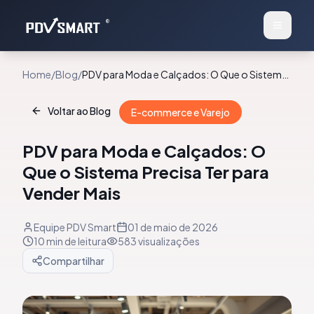
®
Home
/
Blog
/
PDV para Moda e Calçados: O Que o Sistema
Precisa Ter para Vender Mais
Voltar ao Blog
E-commerce e Varejo
PDV para Moda e Calçados: O
Que o Sistema Precisa Ter para
Vender Mais
Equipe PDV Smart
01 de maio de 2026
10 min
de leitura
583
visualizações
Compartilhar