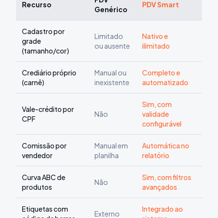
Recurso
PDV Smart
Genérico
Cadastro por
Limitado
Nativo e
grade
ou ausente
ilimitado
(tamanho/cor)
Crediário próprio
Manual ou
Completo e
(carnê)
inexistente
automatizado
Sim, com
Vale-crédito por
Não
validade
CPF
configurável
Comissão por
Manual em
Automática no
vendedor
planilha
relatório
Curva ABC de
Sim, com filtros
Não
produtos
avançados
Etiquetas com
Integrado ao
Externo