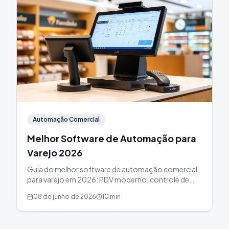
Automação Comercial
Melhor Software de Automação para
Varejo 2026
Guia do melhor software de automação comercial
para varejo em 2026: PDV moderno, controle de
estoque, integração e-commerce e as
08 de junho de 2026
10 min
funcionalidades essenciais.