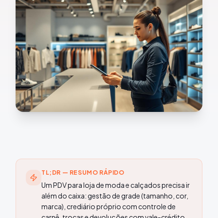
TL;DR — RESUMO RÁPIDO
Um PDV para loja de moda e calçados precisa ir
além do caixa: gestão de grade (tamanho, cor,
marca), crediário próprio com controle de
carnê, trocas e devoluções com vale-crédito