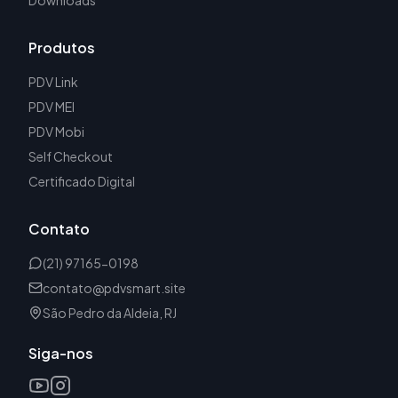
Downloads
Produtos
PDV Link
PDV MEI
PDV Mobi
Self Checkout
Certificado Digital
Contato
(21) 97165-0198
contato@pdvsmart.site
São Pedro da Aldeia, RJ
Siga-nos