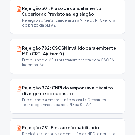
Rejeição 501: Prazo de cancelamento
Superior ao Previsto na legislação
Rejeição ao tentar cancelar uma NF-e ou NFC-e fora
do prazo da SEFAZ.
Rejeição 782: CSOSN inválido para emitente
MEI (CRT=4)(Item:X)
Erro quando o MEI tenta transmitir nota com CSOSN
incompatível.
Rejeição 974: CNPJ do responsável técnico
divergente do cadastro
Erro quando a empresa não possui a Cervantes
Tecnologia vinculada ao UPD da SEFAZ.
Rejeição 781: Emissor não habilitado
Rejeição na tentativa de emissão da NFC-e por falta